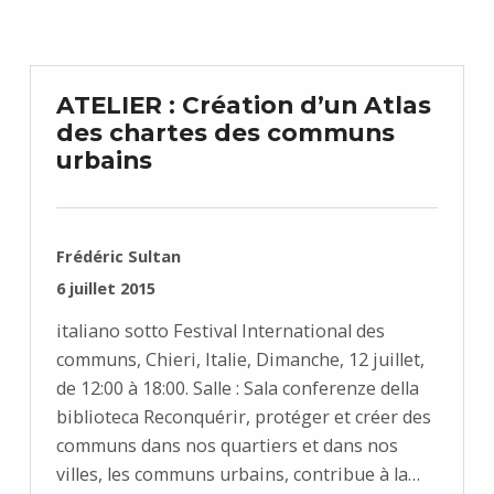
ATELIER : Création d’un Atlas
des chartes des communs
urbains
RÉDIGÉ PAR :
Frédéric Sultan
PUBLIÉ SUR :
6 juillet 2015
italiano sotto Festival International des
communs, Chieri, Italie, Dimanche, 12 juillet,
de 12:00 à 18:00. Salle : Sala conferenze della
biblioteca Reconquérir, protéger et créer des
communs dans nos quartiers et dans nos
villes, les communs urbains, contribue à la…