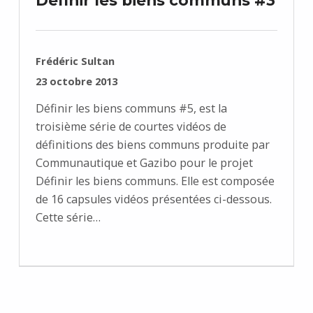
Définir les biens communs #3
RÉDIGÉ PAR :
Frédéric Sultan
PUBLIÉ SUR :
23 octobre 2013
Définir les biens communs #5, est la
troisième série de courtes vidéos de
définitions des biens communs produite par
Communautique et Gazibo pour le projet
Définir les biens communs. Elle est composée
de 16 capsules vidéos présentées ci-dessous.
Cette série…