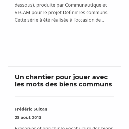
dessous), produite par Communautique et
VECAM pour le projet Définir les communs.
Cette série à été réalisée à l’occasion de…
Un chantier pour jouer avec
les mots des biens communs
RÉDIGÉ PAR :
Frédéric Sultan
PUBLIÉ SUR :
28 août 2013
Préserver et enrichir le vocabulaire des biens