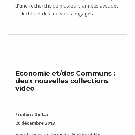
d’une recherche de plusieurs années avec des
collectifs et des individus engagés…
Economie et/des Communs :
deux nouvelles collections
vidéo
RÉDIGÉ PAR :
Frédéric Sultan
PUBLIÉ SUR :
20 décembre 2013
Avec la mise en ligne de 76 clips vidéo,