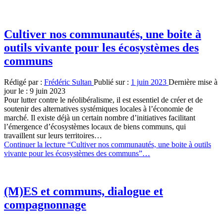
marché. Il existe déjà un certain nombre d’initiatives facilitant
l’émergence d’écosystèmes locaux de biens communs, qui
travaillent sur leurs territoires…
Continuer la lecture
“Cultiver nos communautés, une boite à outils
vivante pour les écosystèmes des communs”
…
(M)ES et communs, dialogue et
compagnonnage
Rédigé par :
Andrea Da Silva Veloso
Publié sur :
9 mai 2023
Dernière mise à jour le :
17 août 2023
L’économie sociale rencontrent les communs à l’endroit de la
fabrique de la solidarité. Celle-ci est au coeur des communs. Elle se
révèle dès lors qu’on veut bien dépasser un récit naturaliste des
communs, réduisant les communs au mieux à un…
Continuer la lecture
“(M)ES et communs, dialogue et
compagnonnage”
…
voir plus
Ajouts récents au wiki