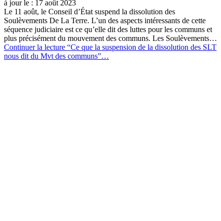
Cultiver nos communautés, une boite à
outils vivante pour les écosystèmes des
communs
Rédigé par :
Frédéric Sultan
Publié sur :
1 juin 2023
Dernière mise à
jour le :
9 juin 2023
Pour lutter contre le néolibéralisme, il est essentiel de créer et de
soutenir des alternatives systémiques locales à l’économie de