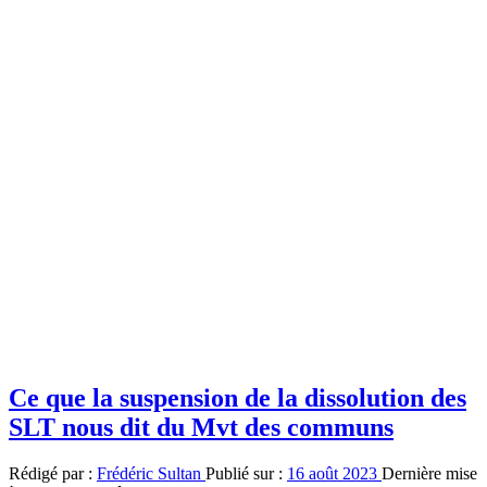
Ce que la suspension de la dissolution des
SLT nous dit du Mvt des communs
Rédigé par :
Frédéric Sultan
Publié sur :
16 août 2023
Dernière mise
à jour le :
17 août 2023
Le 11 août, le Conseil d’État suspend la dissolution des
Soulèvements De La Terre. L’un des aspects intéressants de cette
séquence judiciaire est ce qu’elle dit des luttes pour les communs et
plus précisément du mouvement des communs. Les Soulèvements…
Continuer la lecture
“Ce que la suspension de la dissolution des SLT
nous dit du Mvt des communs”
…