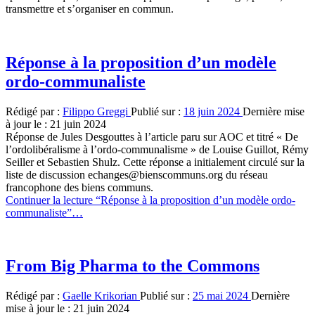
transmettre et s’organiser en commun.
Réponse à la proposition d’un modèle
ordo-communaliste
Rédigé par :
Filippo Greggi
Publié sur :
18 juin 2024
Dernière mise
à jour le :
21 juin 2024
Réponse de Jules Desgouttes à l’article paru sur AOC et titré « De
l’ordolibéralisme à l’ordo-communalisme » de Louise Guillot, Rémy
Seiller et Sebastien Shulz. Cette réponse a initialement circulé sur la
liste de discussion echanges@bienscommuns.org du réseau
francophone des biens communs.
Continuer la lecture
“Réponse à la proposition d’un modèle ordo-
communaliste”
…
From Big Pharma to the Commons
Rédigé par :
Gaelle Krikorian
Publié sur :
25 mai 2024
Dernière
mise à jour le :
21 juin 2024